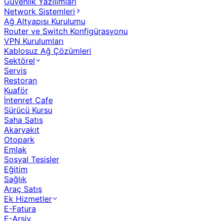
Güvenlik Yazılımları
Network Sistemleri
Ağ Altyapısı Kurulumu
Router ve Switch Konfigürasyonu
VPN Kurulumları
Kablosuz Ağ Çözümleri
Sektörel
Servis
Restoran
Kuaför
İntenret Cafe
Sürücü Kursu
Saha Satış
Akaryakıt
Otopark
Emlak
Sosyal Tesisler
Eğitim
Sağlık
Araç Satış
Ek Hizmetler
E-Fatura
E-Arşiv