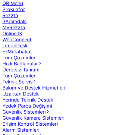
QR Menü
ProKuaför
Rezzta
3Adımdaİş
MyRezzta
Online İK
WebConnect
LimonDesk
E-Mutabakat
Tüm Çözümler
Hızlı Bağlantılar
Ücretsiz Tanıtım
Tüm Çözümler
Teknik Servis
Bakım ve Destek Hizmetleri
Uzaktan Destek
Yerinde Teknik Destek
Yedek Parça Değişimi
Güvenlik Sistemleri
Güvenlik Kamera Sistemleri
Erişim Kontrol Sistemleri
Alarm Sistemleri