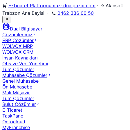
🛒
E-Ticaret Platformumuz: dualpazar.com
· ⭐ Akınsoft
Trabzon Ana Bayisi · 📞
0462 336 00 50
Dual Bilgisayar
Çözümlerimiz
ERP Çözümler
WOLVOX MRP
WOLVOX CRM
İnsan Kaynakları
Ofis ve Veri Yönetimi
Tüm Çözümler
Muhasebe Çözümler
Genel Muhasebe
Ön Muhasebe
Mali Müşavir
Tüm Çözümler
Bulut Çözümler
E-Ticaret
TaskPano
Octocloud
MyFranchise