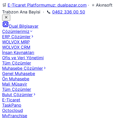
🛒
E-Ticaret Platformumuz: dualpazar.com
· ⭐ Akınsoft
Trabzon Ana Bayisi · 📞
0462 336 00 50
Dual Bilgisayar
Çözümlerimiz
ERP Çözümler
WOLVOX MRP
WOLVOX CRM
İnsan Kaynakları
Ofis ve Veri Yönetimi
Tüm Çözümler
Muhasebe Çözümler
Genel Muhasebe
Ön Muhasebe
Mali Müşavir
Tüm Çözümler
Bulut Çözümler
E-Ticaret
TaskPano
Octocloud
MyFranchise