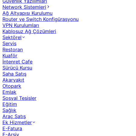
Güvenlik Yazılımları
Network Sistemleri
Ağ Altyapısı Kurulumu
Router ve Switch Konfigürasyonu
VPN Kurulumları
Kablosuz Ağ Çözümleri
Sektörel
Servis
Restoran
Kuaför
İntenret Cafe
Sürücü Kursu
Saha Satış
Akaryakıt
Otopark
Emlak
Sosyal Tesisler
Eğitim
Sağlık
Araç Satış
Ek Hizmetler
E-Fatura
E-Arşiv