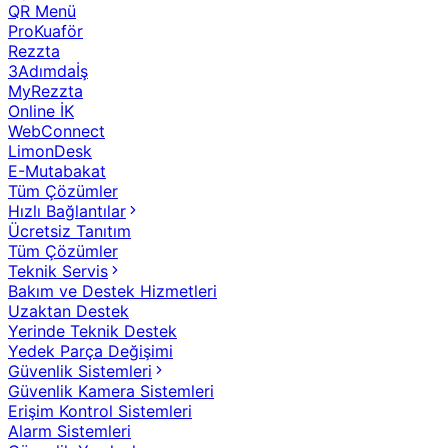
QR Menü
ProKuaför
Rezzta
3Adımdaİş
MyRezzta
Online İK
WebConnect
LimonDesk
E-Mutabakat
Tüm Çözümler
Hızlı Bağlantılar
Ücretsiz Tanıtım
Tüm Çözümler
Teknik Servis
Bakım ve Destek Hizmetleri
Uzaktan Destek
Yerinde Teknik Destek
Yedek Parça Değişimi
Güvenlik Sistemleri
Güvenlik Kamera Sistemleri
Erişim Kontrol Sistemleri
Alarm Sistemleri