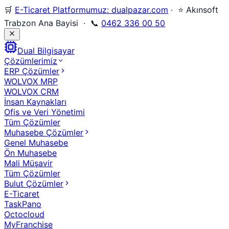
🛒
E-Ticaret Platformumuz: dualpazar.com
· ⭐ Akınsoft
Trabzon Ana Bayisi · 📞
0462 336 00 50
Dual Bilgisayar
Çözümlerimiz
ERP Çözümler
WOLVOX MRP
WOLVOX CRM
İnsan Kaynakları
Ofis ve Veri Yönetimi
Tüm Çözümler
Muhasebe Çözümler
Genel Muhasebe
Ön Muhasebe
Mali Müşavir
Tüm Çözümler
Bulut Çözümler
E-Ticaret
TaskPano
Octocloud
MyFranchise