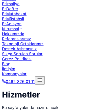
E-İrsaliye
E-Defter
E-Mutabakat
E-Müstahsil
E-Adisyon
Kurumsal
Hakkımızda
Referanslarımız
Teknoloji Ortaklarımız
Destek Asistanınız
Sıkça Sorulan Sorular
Çerez Politikası
Blog
İletişim
Kampanyalar
0462 326 01 11
Hizmetler
Bu sayfa yakında hazır olacak.