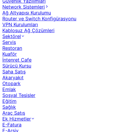
Güvenlik Yazılımları
Network Sistemleri
Ağ Altyapısı Kurulumu
Router ve Switch Konfigürasyonu
VPN Kurulumları
Kablosuz Ağ Çözümleri
Sektörel
Servis
Restoran
Kuaför
İntenret Cafe
Sürücü Kursu
Saha Satış
Akaryakıt
Otopark
Emlak
Sosyal Tesisler
Eğitim
Sağlık
Araç Satış
Ek Hizmetler
E-Fatura
E-Arşiv