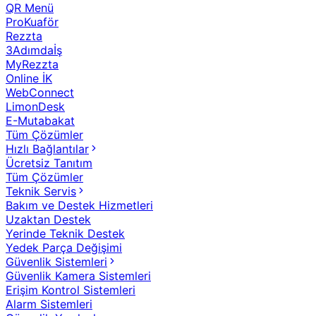
QR Menü
ProKuaför
Rezzta
3Adımdaİş
MyRezzta
Online İK
WebConnect
LimonDesk
E-Mutabakat
Tüm Çözümler
Hızlı Bağlantılar
Ücretsiz Tanıtım
Tüm Çözümler
Teknik Servis
Bakım ve Destek Hizmetleri
Uzaktan Destek
Yerinde Teknik Destek
Yedek Parça Değişimi
Güvenlik Sistemleri
Güvenlik Kamera Sistemleri
Erişim Kontrol Sistemleri
Alarm Sistemleri